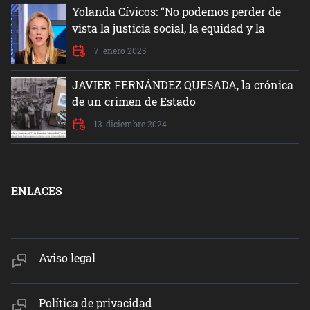
Yolanda Cívicos: “No podemos perder de
vista la justicia social, la equidad y la
dignidad del ser humano”
7. enero 2025
JAVIER FERNÁNDEZ QUESADA, la crónica
de un crimen de Estado
13. diciembre 2024
ENLACES
Aviso legal
Política de privacidad