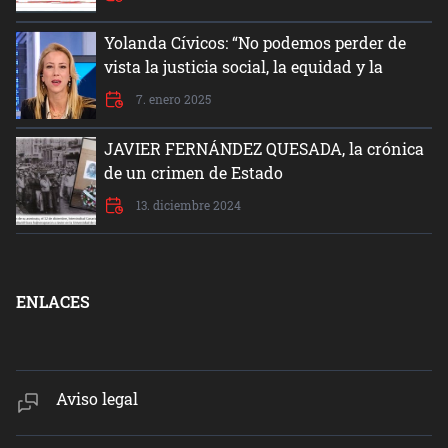
Yolanda Cívicos: “No podemos perder de
vista la justicia social, la equidad y la
dignidad del ser humano”
7. enero 2025
JAVIER FERNÁNDEZ QUESADA, la crónica
de un crimen de Estado
13. diciembre 2024
ENLACES
Aviso legal