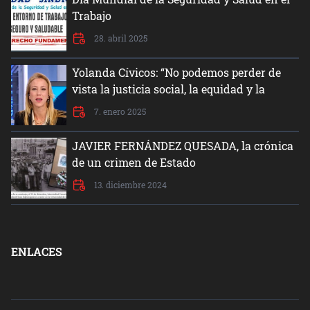
Trabajo
28. abril 2025
Yolanda Cívicos: “No podemos perder de
vista la justicia social, la equidad y la
dignidad del ser humano”
7. enero 2025
JAVIER FERNÁNDEZ QUESADA, la crónica
de un crimen de Estado
13. diciembre 2024
ENLACES