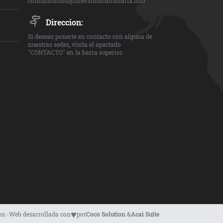
comunicacion@intersindicalcanaria.info
Direccion:
Si deseas ponerte en contacto con alguna de
nuestras sedes, visita el apartado
"CONTACTO" en la barra superior.
♥
os.
-
Web desarrollada con
por
Coco Solution
&
Acai Suite