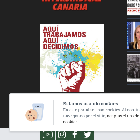
Estamos usando cookies
En este portal se usan cookies. Al conti
Únete a Nosotros
navegando por el sitio,
aceptas el uso de
cookies
.