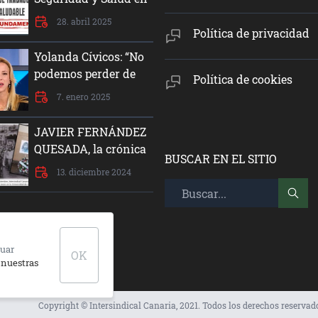
el Trabajo
28. abril 2025
Política de privacidad
Yolanda Cívicos: “No
podemos perder de
Política de cookies
vista la justicia social,
7. enero 2025
la equidad y la
dignidad del ser
JAVIER FERNÁNDEZ
humano”
QUESADA, la crónica
BUSCAR EN EL SITIO
de un crimen de
13. diciembre 2024
Estado
nuar
OK
 nuestras
Copyright © Intersindical Canaria, 2021. Todos los derechos reservad