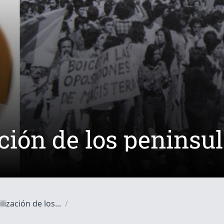
ación de los peninsu
lización de los...
/