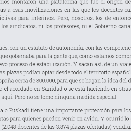
arios montaron una plataforma que fue el origen del
s a esas movilizaciones en las que los docentes can
ictivas para interinos. Pero, nosotros, los de ent
los sindicatos, ni los profesores, ni el Gobierno can
pués, con un estatuto de autonomía, con las competen
cía que gobernaba para la gente que, como estamos com
o proceso de estabilización. Y sacan así, de un viaj
s plazas podían optar desde todo el territorio español
paña cerca de 800.000, para que se hagan la idea del d
mo el acordado en Sanidad o se está haciendo en otr
 aquí. Pero no se tomó ninguna medida especial.
a o Euskadi tiene una importante protección para los 
rtas para quienes pueden venir en avión. Y ocurrió lo
 (2.048 docentes de las 3.874 plazas ofertadas) vendrán