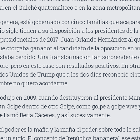
, en el Quiché guatemalteco o en la zona metropolitan
enera, está gobernado por cinco familias que acaparan 
siglo tienen a su disposición a los presidentes de la r
 presidenciales de 2017, Juan Orlando Hernández al 
que otorgaba ganador al candidato de la oposición en v
estaba perdido. Una transformación tan sorprendente 
ro, pero en este caso con resultados positivos. En otra
dos Unidos de Trump que a los dos días reconoció el r
ombre no quiero acordarme.
rodujo en 2009, cuando destituyeron al presidente Manu
un Golpe dentro de otro Golpe, como golpe a golpe vive
e llamó Berta Cáceres, y así sucesivamente.
poder es la mafia y la mafia el poder, sobre todo lo s
n siglo. El concepto de “república bananera”, ese este