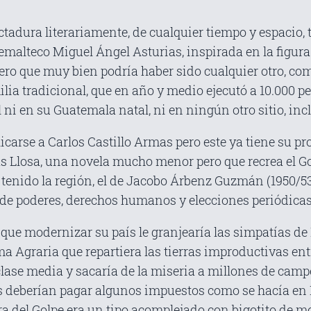
ctadura literariamente, de cualquier tiempo y espacio,
atemalteco Miguel Ángel Asturias, inspirada en la figur
pero que muy bien podría haber sido cualquier otro, co
ilia tradicional, que en año y medio ejecutó a 10.000 
l ni en su Guatemala natal, ni en ningún otro sitio, in
icarse a Carlos Castillo Armas pero este ya tiene su pr
as Llosa, una novela mucho menor pero que recrea el G
tenido la región, el de Jacobo Árbenz Guzmán (1950/5
 de poderes, derechos humanos y elecciones periódicas
 que modernizar su país le granjearía las simpatías 
a Agraria que repartiera las tierras improductivas en
clase media y sacaría de la miseria a millones de cam
tas deberían pagar algunos impuestos como se hacía en
ara del Golpe era un tipo acomplejado con bigotito de m