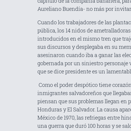
capítulo de la compañía bananera, para
Aureliano Buendía- no más por invitar
Cuando los trabajadores de las planta
pública, los 14 nidos de ametrallador
introducidos en el mismo tren que tra
sus discursos y desplegaba en su memor
asesinaron cuando iba a ganar las elec
gobernada por un siniestro personaje v
que se dice presidente es un lamentable
Como el poder despótico tiene corazón
inmigrantes salvadoreños que llegaban
piensan que sus problemas llegan en pa
Honduras y El Salvador. La causa apare
México de 1970, las refriegas entre hi
una guerra que duró 100 horas y se sal