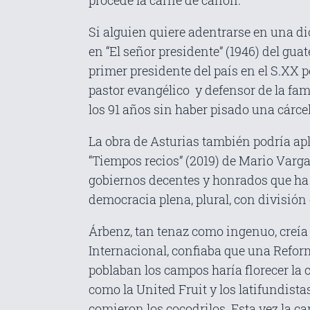
procede la carne de cañón.
Si alguien quiere adentrarse en una di
en “El señor presidente” (1946) del gu
primer presidente del país en el S.XX 
pastor evangélico y defensor de la fam
los 91 años sin haber pisado una cárce
La obra de Asturias también podría apl
“Tiempos recios” (2019) de Mario Varg
gobiernos decentes y honrados que ha 
democracia plena, plural, con división
Árbenz, tan tenaz como ingenuo, creía
Internacional, confiaba que una Reform
poblaban los campos haría florecer la 
como la United Fruit y los latifundis
comieron los cocodrilos. Esta vez la c