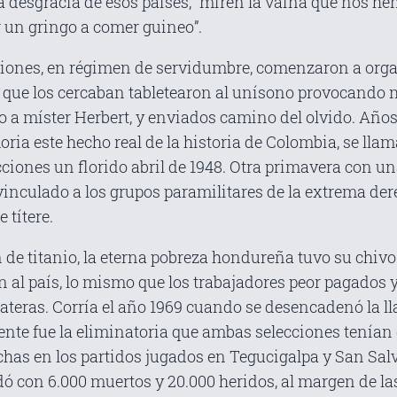
 desgracia de esos países, “miren la vaina que nos he
 un gringo a comer guineo”.
ciones, en régimen de servidumbre, comenzaron a orga
as que los cercaban tabletearon al unísono provocando 
jo a míster Herbert, y enviados camino del olvido. Añ
ia este hecho real de la historia de Colombia, se llama
ciones un florido abril de 1948. Otra primavera con u
inculado a los grupos paramilitares de la extrema derec
 títere.
 de titanio, la eterna pobreza hondureña tuvo su chivo
 al país, lo mismo que los trabajadores peor pagados 
teras. Corría el año 1969 cuando se desencadenó la ll
nte fue la eliminatoria que ambas selecciones tenían 
nchas en los partidos jugados en Tegucigalpa y San Sal
dó con 6.000 muertos y 20.000 heridos, al margen de l