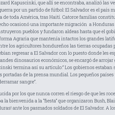
zard Kapuscinki, que allí se encontraba, analizó las ve
 guerra por un partido de fútbol: El Salvador es el paí
a de toda América, tras Haití. Catorce familias consti
te hecho ocasionó una importante migración a Hondura
nstruyeron pueblos y fundaron aldeas hasta que el gobi
forma Agraria que mantenía intactos los grandes lati
a entre los agricultores hondureños las tierras ocupad
ían regresar a El Salvador con lo puesto donde les es
 grandes dinosaurios económicos, se encargó de arrojar
inski termina así su artículo:” Los gobiernos estaban 
s portadas de la prensa mundial. Los pequeños países t
derramar sangre”.
ucida por los que nunca corren el riesgo de que les roc
a la bienvenida a la “fiesta” que organizaron Bush, Bla
duras! ante los pasmados soldados de El Salvador. A l