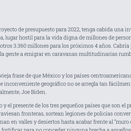
proyecto de presupuesto para 2022, tenga cabida una i
, lugar hostil para la vida digna de millones de perso
ros 3.360 millones para los próximos 4 años. Cabría p
 la gente a emigrar en caravanas multitudinarias rumb
ieja frase de que México y los países centroamericanos
se inconveniente geográfico no se arregla tan fácilment
almente, Joe Biden.
y el presente de los tres pequeños países que son el p
raviesan fronteras, sortean legiones de policías conve
ernan en valles y desiertos hasta acabar frente al “mur
 fortificar para no conceder ninguna brecha a aquellos