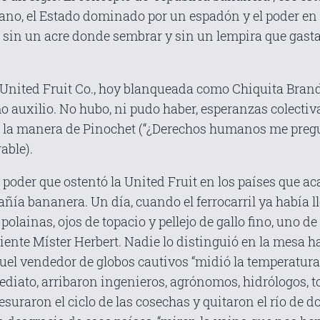
no, el Estado dominado por un espadón y el poder en
o sin un acre donde sembrar y sin un lempira que gast
a United Fruit Co., hoy blanqueada como Chiquita Brands
o auxilio. No hubo, ni pudo haber, esperanzas colectiv
 a la manera de Pinochet (“¿Derechos humanos me preg
able).
 poder que ostentó la United Fruit en los países que a
añía bananera. Un día, cuando el ferrocarril ya había l
polainas, ojos de topacio y pellejo de gallo fino, uno 
iente Míster Herbert. Nadie lo distinguió en la mesa h
quel vendedor de globos cautivos “midió la temperatur
inmediato, arribaron ingenieros, agrónomos, hidrólogos,
esuraron el ciclo de las cosechas y quitaron el río de