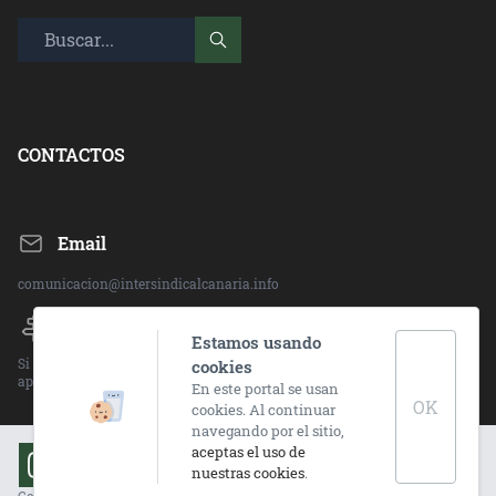
CONTACTOS
Email
comunicacion@intersindicalcanaria.info
Direccion:
Estamos usando
Si deseas ponerte en contacto con alguna de nuestras sedes, visita el
cookies
apartado "CONTACTO" en la barra superior.
En este portal se usan
OK
cookies. Al continuar
navegando por el sitio,
aceptas el uso de
nuestras cookies
.
Copyright © Intersindical Canaria, 2021. Todos los
Coco
Acai