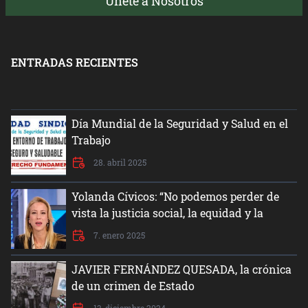
Únete a Nosotros
ENTRADAS RECIENTES
Día Mundial de la Seguridad y Salud en el
Trabajo
28. abril 2025
Yolanda Cívicos: “No podemos perder de
vista la justicia social, la equidad y la
dignidad del ser humano”
7. enero 2025
JAVIER FERNÁNDEZ QUESADA, la crónica
de un crimen de Estado
13. diciembre 2024